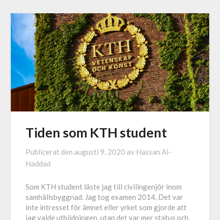
Tiden som KTH student
Publicerat den
augusti 9, 2020
av
Hassan Al-
Haddad
Som KTH student läste jag till civilingenjör inom
samhällsbyggnad. Jag tog examen 2014. Det var
inte intresset för ämnet eller yrket som gjorde att
jag valde utbildningen, utan det var mer status och