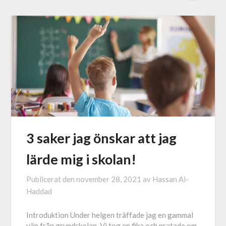
3 saker jag önskar att jag
lärde mig i skolan!
Publicerat den
november 28, 2021
av
Hassan Al-
Haddad
Introduktion Under helgen träffade jag en gammal
vän från grundskolan. Vi tog en fika och pratade om