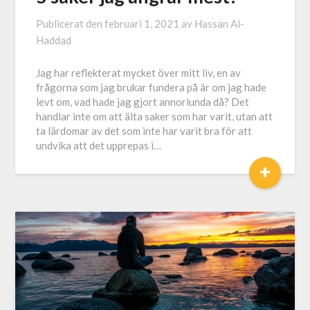
Publicerat den
februari 1, 2021
av
Hassan Al-
Haddad
Jag har reflekterat mycket över mitt liv, en av
frågorna som jag brukar fundera på är om jag hade
levt om, vad hade jag gjort annorlunda då? Det
handlar inte om att älta saker som har varit, utan att
ta lärdomar av det som inte har varit bra för att
undvika att det upprepas i…
+