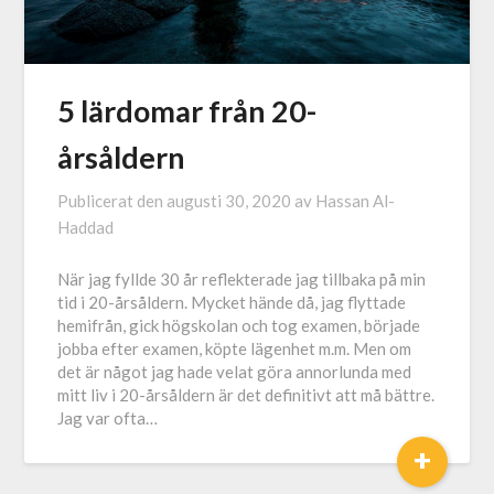
5 lärdomar från 20-
årsåldern
Publicerat den
augusti 30, 2020
av
Hassan Al-
Haddad
När jag fyllde 30 år reflekterade jag tillbaka på min
tid i 20-årsåldern. Mycket hände då, jag flyttade
hemifrån, gick högskolan och tog examen, började
jobba efter examen, köpte lägenhet m.m. Men om
det är något jag hade velat göra annorlunda med
mitt liv i 20-årsåldern är det definitivt att må bättre.
Jag var ofta…
+