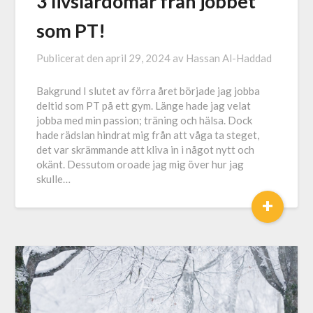
3 livslärdomar från jobbet
som PT!
Publicerat den
april 29, 2024
av
Hassan Al-Haddad
Bakgrund I slutet av förra året började jag jobba
deltid som PT på ett gym. Länge hade jag velat
jobba med min passion; träning och hälsa. Dock
hade rädslan hindrat mig från att våga ta steget,
det var skrämmande att kliva in i något nytt och
okänt. Dessutom oroade jag mig över hur jag
skulle…
+