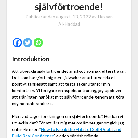
självförtroende!
Publicerat den
augusti 13, 2022
av
Hassan
Al-Haddad
Introduktion
Att utveckla självförtroendet är något som jag eftersträvar.
Det som har gjort mig mer självsäker är att utveckla ett
positivt tankesätt samt att testa saker utanför min
komfortzon. Ytterligare en aspekt är träning, jag upplever
att träningen har ökat mitt självförtroende genom att göra
mig mentalt starkare.
Men vad säger forskningen om självförtroende? Hur kan vi
utveckla det? För att lära mig mer om ämnet genomgick jag
online-kursen ”
How to Break the Habit of Self-Doubt and
Build Real Confidence
” av den världsberömda