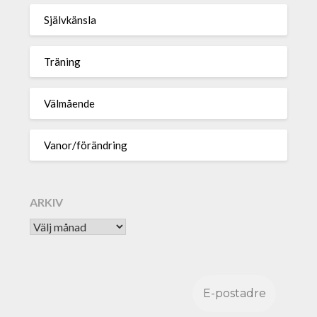
Självkänsla
Träning
Välmående
Vanor/förändring
ARKIV
Arkiv