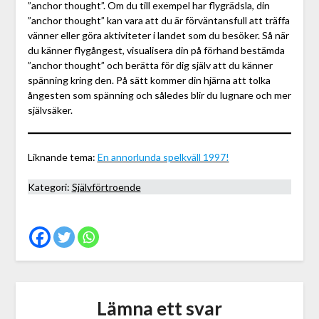
”anchor thought”. Om du till exempel har flygrädsla, din
”anchor thought” kan vara att du är förväntansfull att träffa
vänner eller göra aktiviteter i landet som du besöker. Så när
du känner flygångest, visualisera din på förhand bestämda
”anchor thought” och berätta för dig själv att du känner
spänning kring den. På sätt kommer din hjärna att tolka
ångesten som spänning och således blir du lugnare och mer
självsäker.
Liknande tema:
En annorlunda spelkväll 1997!
Kategori:
Självförtroende
Lämna ett svar