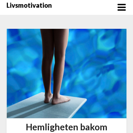
Hoppa
Livsmotivation
till
innehåll
Hemligheten bakom