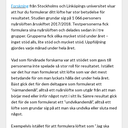
Forskning
från Stockholms och Linköpings universitet visar
att hur du formulerar ditt löfte har stor betydelse för
resultatet. Studien grundar sig på 1 066 personers
nyårslöften årsskiftet 2017/2018. Testpersonerna fick
formulera sina nyårslöften och delades sedan in i tre
grupper. Grupperna fick olika mycket stöd under året –
inget stöd alls, lite stöd och mycket stöd. Uppföljning
gjordes varje månad under hela året.
Vad som förvånade forskarna var att stödet som gavs till
personerna inte spelade så stor roll för resultatet. Istället
var det hur man formulerat sitt löfte som var det mest
betydande för om man lyckats hålla det under hela året.
Bäst gick det för dem deltagare som formulerat ett
”närmandemål”, alltså ett nyårslöfte som utgår från att man
börjar med eller inför något nytt i sitt liv. Sämre resultat gick
det för de som formulerat ett ”undvikandemål”, alltså ett
löfte som grundar sig på att man ska undvika eller sluta med
något.
Exempelvis istället för att formulera löftet som ”Jag ska