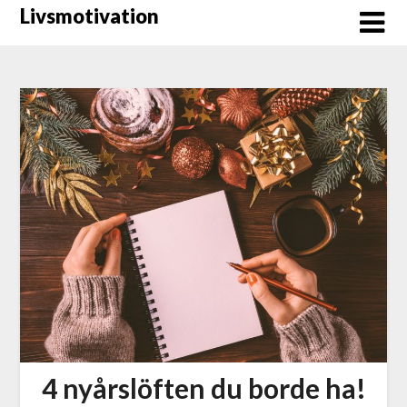
Hoppa
Livsmotivation
till
innehåll
4 nyårslöften du borde ha!