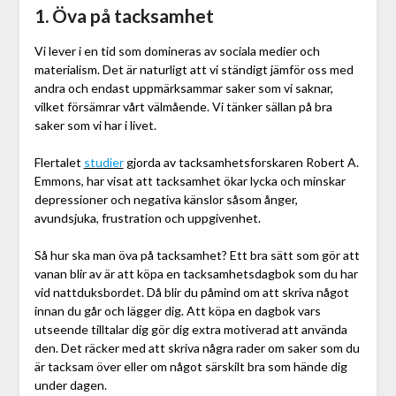
1. Öva på tacksamhet
Vi lever i en tid som domineras av sociala medier och
materialism. Det är naturligt att vi ständigt jämför oss med
andra och endast uppmärksammar saker som vi saknar,
vilket försämrar vårt välmående. Vi tänker sällan på bra
saker som vi har i livet.
Flertalet
studier
gjorda av tacksamhetsforskaren Robert A.
Emmons, har visat att tacksamhet ökar lycka och minskar
depressioner och negativa känslor såsom ånger,
avundsjuka, frustration och uppgivenhet.
Så hur ska man öva på tacksamhet? Ett bra sätt som gör att
vanan blir av är att köpa en tacksamhetsdagbok som du har
vid nattduksbordet. Då blir du påmind om att skriva något
innan du går och lägger dig. Att köpa en dagbok vars
utseende tilltalar dig gör dig extra motiverad att använda
den. Det räcker med att skriva några rader om saker som du
är tacksam över eller om något särskilt bra som hände dig
under dagen.