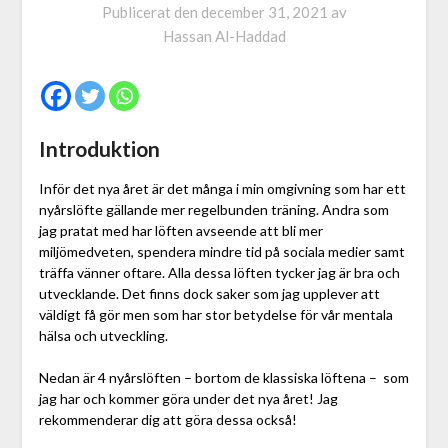
Publicerat den
december 31, 2021
av
Hassan Al-Haddad
Introduktion
Inför det nya året är det många i min omgivning som har ett
nyårslöfte gällande mer regelbunden träning. Andra som
jag pratat med har löften avseende att bli mer
miljömedveten, spendera mindre tid på sociala medier samt
träffa vänner oftare. Alla dessa löften tycker jag är bra och
utvecklande. Det finns dock saker som jag upplever att
väldigt få gör men som har stor betydelse för vår mentala
hälsa och utveckling.
Nedan är 4 nyårslöften – bortom de klassiska löftena – som
jag har och kommer göra under det nya året! Jag
rekommenderar dig att göra dessa också!