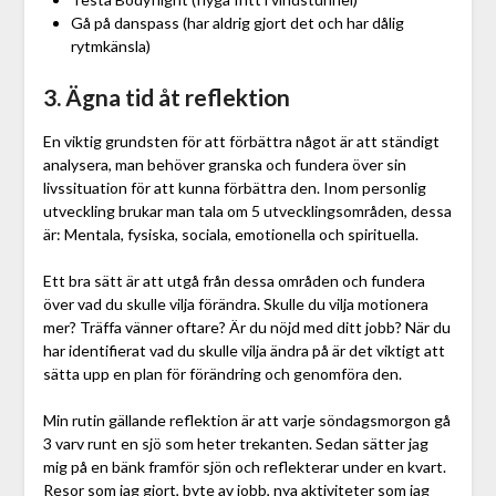
Gå på danspass (har aldrig gjort det och har dålig
rytmkänsla)
3. Ägna tid åt reflektion
En viktig grundsten för att förbättra något är att ständigt
analysera, man behöver granska och fundera över sin
livssituation för att kunna förbättra den. Inom personlig
utveckling brukar man tala om 5 utvecklingsområden, dessa
är: Mentala, fysiska, sociala, emotionella och spirituella.
Ett bra sätt är att utgå från dessa områden och fundera
över vad du skulle vilja förändra. Skulle du vilja motionera
mer? Träffa vänner oftare? Är du nöjd med ditt jobb? När du
har identifierat vad du skulle vilja ändra på är det viktigt att
sätta upp en plan för förändring och genomföra den.
Min rutin gällande reflektion är att varje söndagsmorgon gå
3 varv runt en sjö som heter trekanten. Sedan sätter jag
mig på en bänk framför sjön och reflekterar under en kvart.
Resor som jag gjort, byte av jobb, nya aktiviteter som jag