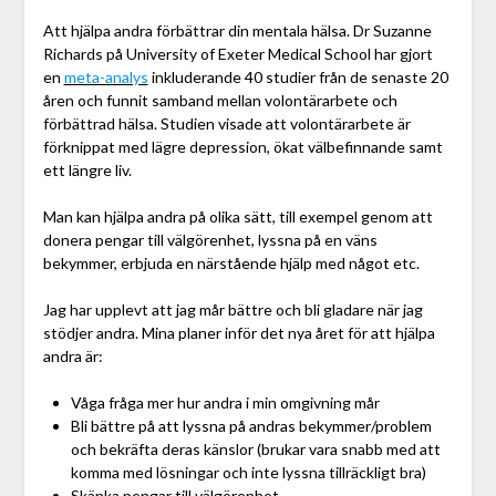
Att hjälpa andra förbättrar din mentala hälsa. Dr Suzanne
Richards på University of Exeter Medical School har gjort
en
meta-analys
inkluderande 40 studier från de senaste 20
åren och funnit samband mellan volontärarbete och
förbättrad hälsa. Studien visade att volontärarbete är
förknippat med lägre depression, ökat välbefinnande samt
ett längre liv.
Man kan hjälpa andra på olika sätt, till exempel genom att
donera pengar till välgörenhet, lyssna på en väns
bekymmer, erbjuda en närstående hjälp med något etc.
Jag har upplevt att jag mår bättre och bli gladare när jag
stödjer andra. Mina planer inför det nya året för att hjälpa
andra är:
Våga fråga mer hur andra i min omgivning mår
Bli bättre på att lyssna på andras bekymmer/problem
och bekräfta deras känslor (brukar vara snabb med att
komma med lösningar och inte lyssna tillräckligt bra)
Skänka pengar till välgörenhet