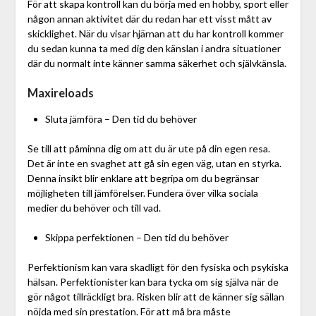
För att skapa kontroll kan du börja med en hobby, sport eller
någon annan aktivitet där du redan har ett visst mått av
skicklighet. När du visar hjärnan att du har kontroll kommer
du sedan kunna ta med dig den känslan i andra situationer
där du normalt inte känner samma säkerhet och självkänsla.
Maxireloads
Sluta jämföra – Den tid du behöver
Se till att påminna dig om att du är ute på din egen resa.
Det är inte en svaghet att gå sin egen väg, utan en styrka.
Denna insikt blir enklare att begripa om du begränsar
möjligheten till jämförelser. Fundera över vilka sociala
medier du behöver och till vad.
Skippa perfektionen – Den tid du behöver
Perfektionism kan vara skadligt för den fysiska och psykiska
hälsan. Perfektionister kan bara tycka om sig själva när de
gör något tillräckligt bra. Risken blir att de känner sig sällan
nöjda med sin prestation. För att må bra måste