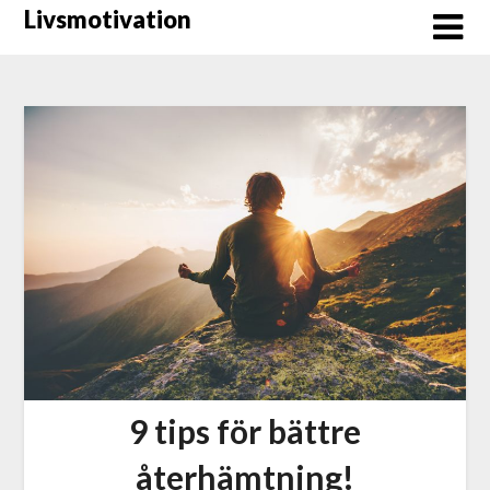
Hoppa
Livsmotivation
till
innehåll
9 tips för bättre
återhämtning!