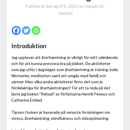
Publicerat den
april 9, 2021
av
Hassan Al-
Haddad
Introduktion
Jag upplever att återhämtning är viktigt för mitt välmående
och för att kunna prestera bra på jobbet. De aktiviteter
som jag utför i dagsläget som återhämtning är träning, kolla
film/serier, meditation samt att umgås med familj och
vänner. Men vilka andra aktiviteter finns det som är
fördelaktiga för återhämtningen? För att ta reda på det
läste jag boken ”Reload” av författarna Henrik Fexeus och
Catharina Enblad
Tipsen i boken är baserade på senaste forskningen om
stress, återhämtning, mindfulness och tidsoptimering.