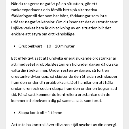
När du reagerar negativt på en situation, gör ett
tankeexperiment och försök hitta på alternativa
förklaringar till det som har hänt, förklaringar som inte
utlöser negativa känslor. Om du inser att det du tror är sant
i själva verket bara är din tolkning av en situation blir det
enklare att styra om ditt känsloläge.
Grubbelkvart – 10 – 20 minuter
Ett effektivt sätt att undvika energislukande orostankar är
att medvetet grubbla. Bestäm en tid under dagen då du ska
välta dig i bekymmer. Under resten av dagen, så fort en
orostanke dyker upp, så skjuter du den åt sidan och släpper
fram den under din grubbelkvart. Det handlar om att hålla
undan oron och sedan släppa fram den under en begränsad
tid. På så sätt kommer du kontrollera orostankar och de
kommer inte bekymra dig på samma sätt som förut.
Skapa kontroll – 1 timme
Att inte ha kontroll över tillvaron stjäl mycket av din energi.